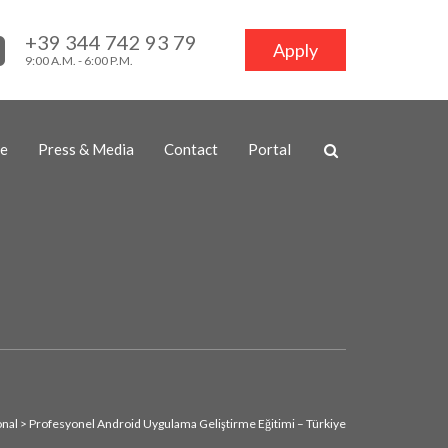
+39 344 742 93 79
Apply
9:00 A.M. - 6:00 P.M.
ne
Press & Media
Contact
Portal
onal
>
Profesyonel Android Uygulama Geliştirme Eğitimi – Türkiye