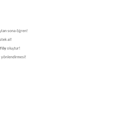
aştan sona öğren!
stek al!
tföy
oluştur!
r yönlendirmesi!