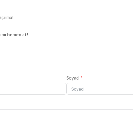
kaçırma!
adımı hemen at!
Soyad