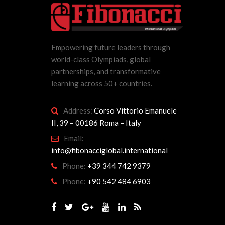
Empowering future leaders through
world-class Olympiads, global
partnerships, and transformative
learning across 50+ countries.
Address:
Corso Vittorio Emanuele
II, 39 – 00186 Roma – Italy
Email:
info@fibonacciglobal.international
Phone:
+39 344 742 9379
Phone:
+90 542 484 6903