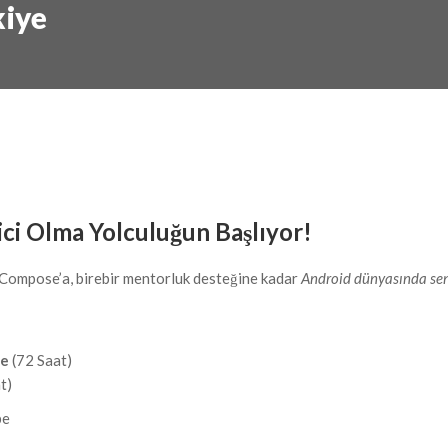
kiye
ici Olma Yolculuğun Başlıyor!
 Compose’a, birebir mentorluk desteğine kadar
Android dünyasında sen
me
(72 Saat)
t)
be