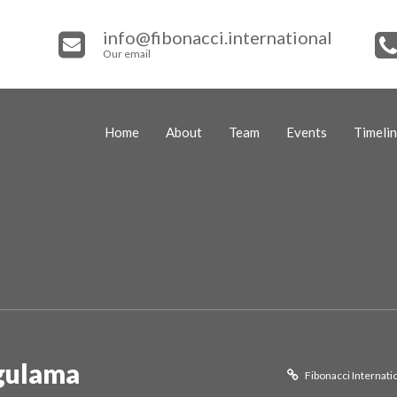
info@fibonacci.international
Our email
Home
About
Team
Events
Timeli
gulama
Fibonacci Internati