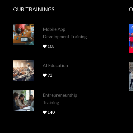
OUR TRAININGS
O
Mobile App
Development Training
108
AI Education
92
Entrepreneurship
Training
140